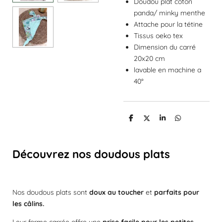
Doudou plat coton
panda/ minky menthe
Attache pour la tétine
Tissus oeko tex
Dimension du carré
20x20 cm
lavable en machine a
40°
P
P
P
P
a
a
a
a
r
r
r
r
t
t
t
t
a
a
a
a
Découvrez nos doudous plats
g
g
g
g
e
e
e
e
r
r
r
r
Nos doudous plats sont
doux au toucher
et
parfaits pour
les câlins.
Leur forme carrée offre une
prise facile pour les petites