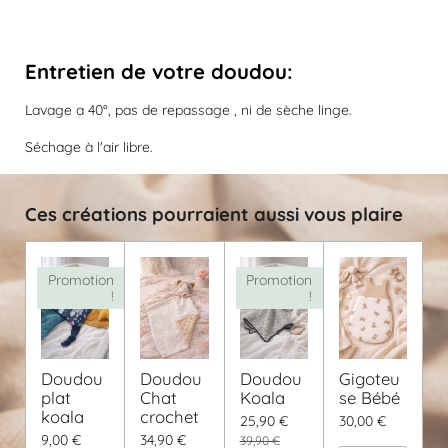
Entretien de votre doudou
:
Lavage a 40°, pas de repassage , ni de sèche linge.
Séchage à l'air libre.
Ces créations pourraient aussi vous plaire
Promotion
Promotion
!
!
Doudou
Doudou
Doudou
Gigoteu
plat
Chat
Koala
se Bébé
koala
crochet
25,90 €
30,00 €
9,00 €
34,90 €
39,90 €