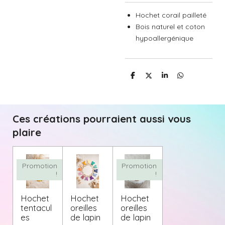
Hochet corail pailleté
Bois naturel et coton
hypoallergénique
P
P
P
P
a
a
a
a
r
r
r
r
t
t
t
t
a
a
a
a
g
g
g
g
Ces créations pourraient aussi vous
e
e
e
e
r
r
r
r
plaire
Promotion
Promotion
!
!
Hochet
Hochet
Hochet
tentacul
oreilles
oreilles
es
de lapin
de lapin