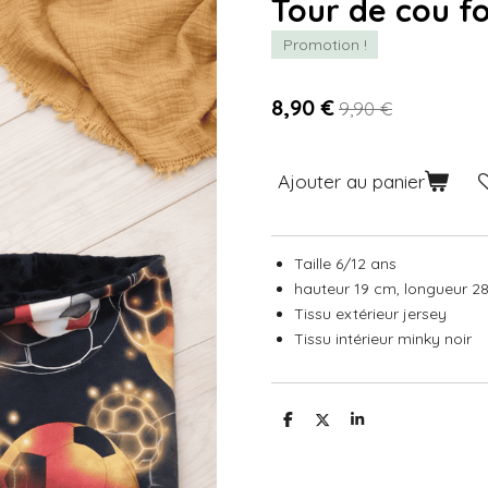
Tour de cou f
Promotion !
8,90 €
9,90 €
Ajouter au panier
Taille 6/12 ans
hauteur 19 cm, longueur 2
Tissu extérieur jersey
Tissu intérieur minky noir
P
P
P
a
a
a
r
r
r
t
t
t
a
a
a