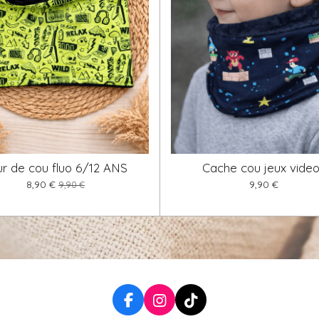
ur de cou fluo 6/12 ANS
Cache cou jeux vide
8,90 €
9,90 €
9,90 €
F
I
T