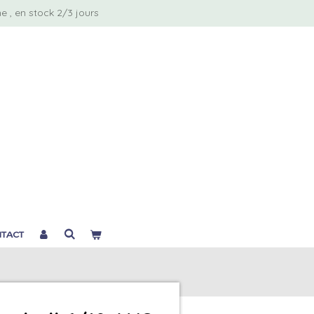
 , en stock 2/3 jours
TACT