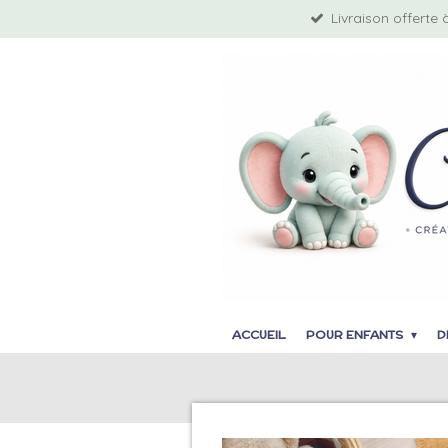
Livraison offerte 
Passer
au
contenu
principal
ACCUEIL
POUR ENFANTS
D