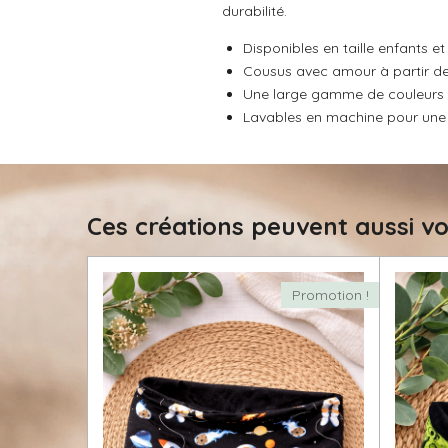
s
s
s
s
durabilité.
:
u
a
0
Disponibles en taille enfants et
t
é
i
Cousus avec amour à partir de 
t
o
Une large gamme de couleurs et
o
n
Lavables en machine pour une u
i
l
e
Ces créations peuvent aussi vo
Promotion !