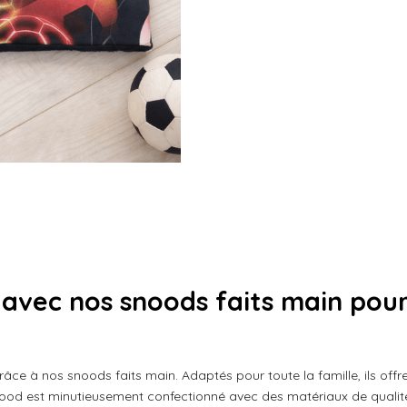
g
g
g
e
e
e
r
r
r
 avec nos snoods faits main pou
râce à nos snoods faits main. Adaptés pour toute la famille, ils offre
ood est minutieusement confectionné avec des matériaux de qualité