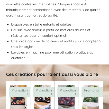
e
e
e
e
e
a
douillette contre les intempéries. Chaque snood est
n
l
s
s
s
s
minutieusement confectionné avec des matériaux de qualité,
:
u
a
garantissant confort et durabilité.
0
t
é
i
Disponibles en taille enfants et adultes.
t
o
Cousus avec amour à partir de matières douces et
o
n
résistantes pour un confort optimal.
i
Une large gamme de couleurs et motifs pour s'adapter à
l
tous les styles.
e
Lavables en machine pour une utilisation pratique au
quotidien.
Ces créations pourraient aussi vous plaire
Promotion
Promotion
Promotion
Promotion
!
!
!
!