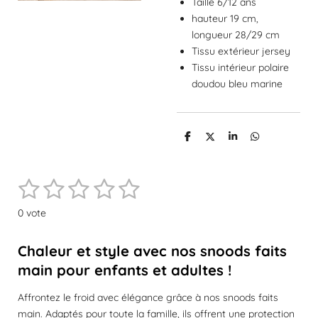
Taille 6/12 ans
hauteur 19 cm,
longueur 28/29 cm
Tissu extérieur jersey
Tissu intérieur polaire
doudou bleu marine
P
P
P
P
a
a
a
a
r
r
r
r
t
t
t
t
1
2
3
4
5
a
a
a
a
E
É
g
g
g
g
n
e
e
e
e
v
é
é
é
é
é
v
r
r
r
r
0 vote
a
o
t
t
t
t
t
l
y
e
o
Chaleur et style avec nos snoods faits
o
o
o
o
u
r
a
main pour enfants et adultes !
i
i
i
i
i
l
t
'
l
l
l
l
l
Affrontez le froid avec élégance grâce à nos snoods faits
é
i
v
main. Adaptés pour toute la famille, ils offrent une protection
o