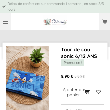
Délais de confection: sur commande 1 semaine , en stock 2/3
Passer
jours
au
contenu
principal
Tour de cou
sonic 6/12 ANS
Promotion !
8,90 €
9,90 €
Ajouter au
panier