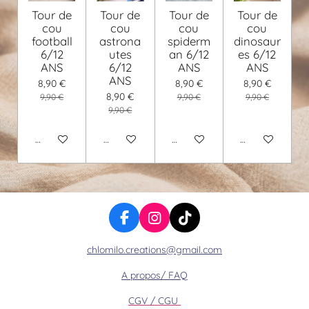
Tour de
Tour de
Tour de
Tour de
cou
cou
cou
cou
football
astrona
spiderm
dinosaur
6/12
utes
an 6/12
es 6/12
ANS
6/12
ANS
ANS
ANS
8,90 €
8,90 €
8,90 €
8,90 €
9,90 €
9,90 €
9,90 €
9,90 €
Ajouter au panier
Ajouter au panier
Ajouter au panier
Ajouter au pani
F
I
T
a
n
i
chlomilo.creations@gmail.com
c
s
k
e
t
T
A propos/ FAQ
b
a
o
o
g
k
CGV / CGU