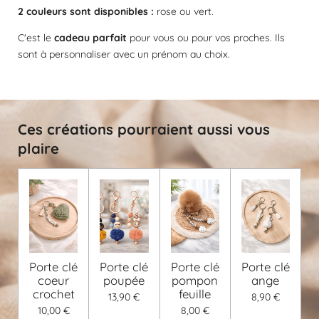
o
e
e
e
e
e
a
2 couleurs sont disponibles :
rose ou vert.
n
l
s
s
s
s
:
u
C'est le
cadeau parfait
pour vous ou pour vos proches. Ils
a
0
sont à personnaliser avec un prénom au choix.
t
é
i
t
o
o
n
i
Ces créations pourraient aussi vous
l
plaire
e
Porte clé
Porte clé
Porte clé
Porte clé
coeur
poupée
pompon
ange
crochet
feuille
13,90 €
8,90 €
10,00 €
8,00 €