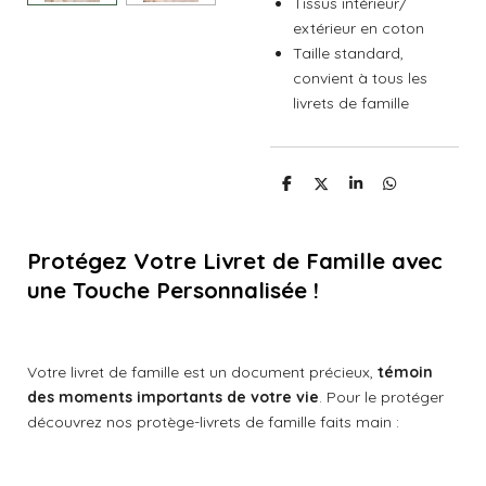
Tissus intérieur/
extérieur en coton
Taille standard,
convient à tous les
livrets de famille
P
P
P
P
a
a
a
a
r
r
r
r
t
t
t
t
a
a
a
a
Protégez Votre Livret de Famille avec
g
g
g
g
e
e
e
e
une Touche Personnalisée !
r
r
r
r
Votre livret de famille est un document précieux,
témoin
des moments importants de votre vie
. Pour le protéger
découvrez nos protège-livrets de famille faits main :