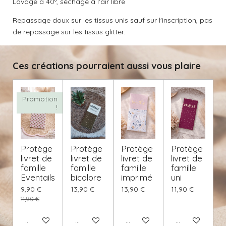
Lavage a 40°, séchage à l'air libre
Repassage doux sur les tissus unis sauf sur l'inscription, pas
de repassage sur les tissus glitter.
Ces créations pourraient aussi vous plaire
Promotion
!
Protège
Protège
Protège
Protège
livret de
livret de
livret de
livret de
famille
famille
famille
famille
Eventails
bicolore
imprimé
uni
9,90 €
13,90 €
13,90 €
11,90 €
11,90 €
Ajouter au panier
Voir les détails
Voir les détails
Voir les détails