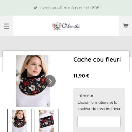
Passer
Livraison offerte à partir de 80€
au
contenu
principal
Cache cou fleuri
11,90 €
Intérieur
Choisir la matière et la
couleur du tissu intérieur