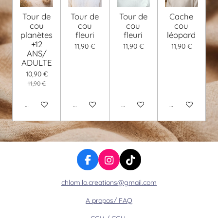
Tour de
Tour de
Tour de
Cache
cou
cou
cou
cou
planètes
fleuri
fleuri
léopard
+12
11,90 €
11,90 €
11,90 €
ANS/
ADULTE
10,90 €
11,90 €
Ajouter au panier
Voir les détails
Voir les détails
Voir les détails
F
I
T
a
n
i
chlomilo.creations@gmail.com
c
s
k
e
t
T
A propos/ FAQ
b
a
o
o
g
k