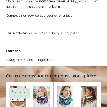
s
s
s
s
Choisissez parmi nos
nombreux tissus jersey
, vous pouvez
:
u
aussi choisir la
doublure intérieure
.
a
0
t
é
Composez un tour de cou douillet et unique.
i
t
o
o
n
i
Taille adulte:
hauteur 20 cm, longueur 30/31 cm
l
e
Entretien:
Lavage à 40°, sèche linge doux
Ces créations pourraient aussi vous plaire
Promotion
!