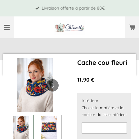
Passer
Livraison offerte à partir de 80€
au
contenu
principal
Cache cou fleuri
11,90 €
Intérieur
Choisir la matière et la
couleur du tissu intérieur