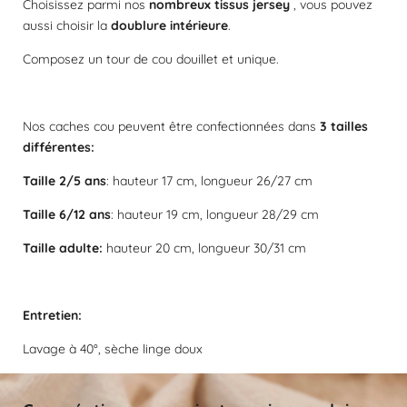
s
s
s
s
Choisissez parmi nos
nombreux tissus jersey
, vous pouvez
:
u
aussi choisir la
doublure intérieure
.
a
0
t
é
Composez un tour de cou douillet et unique.
i
t
o
o
n
i
Nos caches cou peuvent être confectionnées dans
3 tailles
l
différentes:
e
Taille 2/5 ans
: hauteur 17 cm, longueur 26/27 cm
Taille 6/12 ans
: hauteur 19 cm, longueur 28/29 cm
Taille adulte:
hauteur 20 cm, longueur 30/31 cm
Entretien:
Lavage à 40°, sèche linge doux