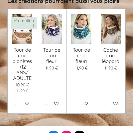
Ces créations pourraient aussi vous plaire
Promotion
!
Tour de
Tour de
Tour de
Cache
cou
cou
cou
cou
planètes
fleuri
fleuri
léopard
+12
11,90 €
11,90 €
11,90 €
ANS/
ADULTE
10,90 €
11,90 €
Ajouter au panier
Voir les détails
Voir les détails
Voir les détails