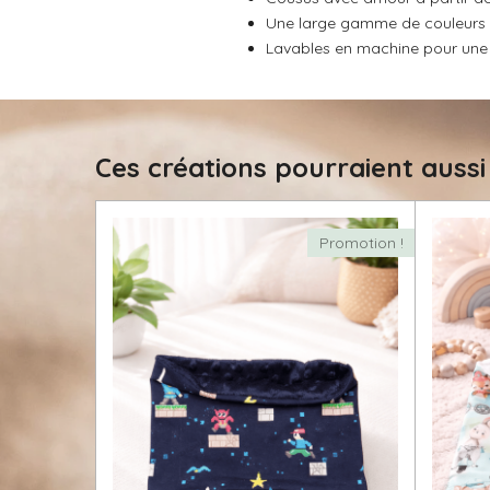
t
o
Une large gamme de couleurs et
o
n
Lavables en machine pour une u
i
l
e
Ces créations pourraient aussi
Promotion !