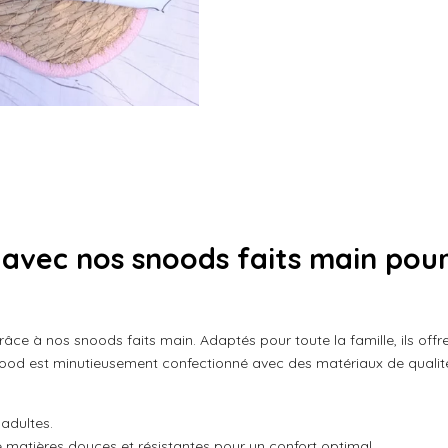
r
r
r
t
t
t
a
a
a
g
g
g
e
e
e
r
r
r
 avec nos snoods faits main pou
râce à nos snoods faits main. Adaptés pour toute la famille, ils offre
ood est minutieusement confectionné avec des matériaux de qualité
 adultes.
matières douces et résistantes pour un confort optimal.