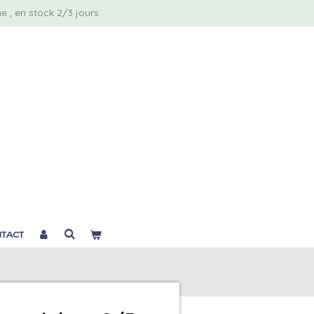
 , en stock 2/3 jours
TACT