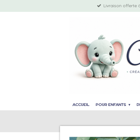
Livraison offerte 
Passer
au
contenu
principal
ACCUEIL
POUR ENFANTS
D