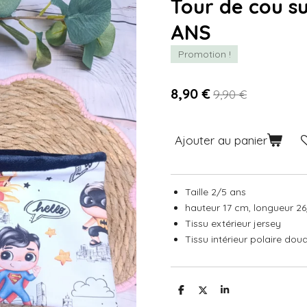
Tour de cou s
ANS
Promotion !
8,90 €
9,90 €
Ajouter au panier
Taille 2/5 ans
hauteur 17 cm, longueur 2
Tissu extérieur jersey
Tissu intérieur polaire do
P
P
P
a
a
a