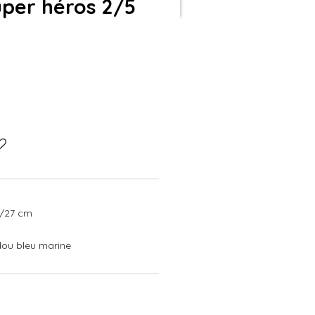
uper héros 2/5
6/27 cm
udou bleu marine