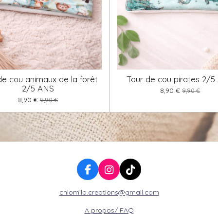
de cou animaux de la forêt
Tour de cou pirates 2/5
2/5 ANS
8,90 €
9,90 €
8,90 €
9,90 €
F
I
T
a
n
i
chlomilo.creations@gmail.com
c
s
k
e
t
T
A propos/ FAQ
b
a
o