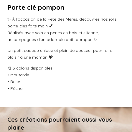
e
o
o
o
o
o
u
Porte clé pompon
r
a
i
i
i
i
i
l
t
✨ À l’occasion de la Fête des Mères, découvrez nos jolis
'
l
l
l
l
l
é
i
porte-clés faits main 💕
v
o
Réalisés avec soin en perles en bois et silicone,
e
e
e
e
e
a
n
accompagnés d’un adorable petit pompon ✨
l
s
s
s
s
:
u
Un petit cadeau unique et plein de douceur pour faire
a
0
plaisir à une maman 💝
t
é
i
t
o
🎨 3 coloris disponibles :
o
n
• Moutarde
i
• Rose
l
• Pêche
e
Ces créations pourraient aussi vous
plaire