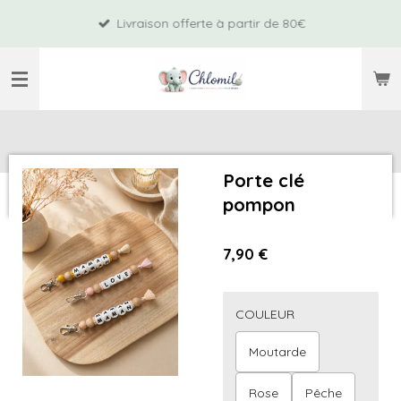
Passer
Livraison offerte à partir de 80€
au
contenu
principal
Porte clé
pompon
7,90 €
COULEUR
Moutarde
Rose
Pêche