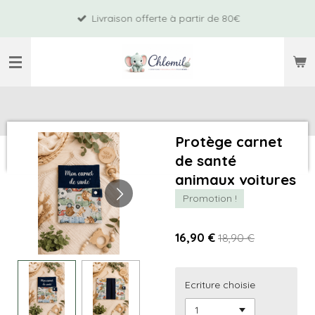
Passer
Livraison offerte à partir de 80€
au
contenu
principal
Protège carnet
de santé
animaux voitures
Promotion !
16,90 €
18,90 €
Ecriture choisie