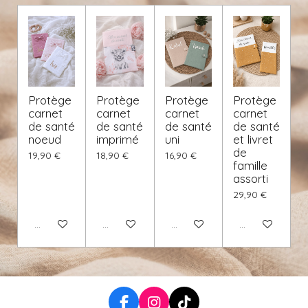
Protège
Protège
Protège
Protège
carnet
carnet
carnet
carnet
de santé
de santé
de santé
de santé
noeud
imprimé
uni
et livret
de
19,90 €
18,90 €
16,90 €
famille
assorti
29,90 €
Voir les détails
Voir les détails
Voir les détails
Voir les détails
F
I
T