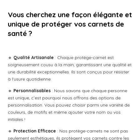
o
t
t
t
t
t
l
y
e
o
o
o
o
o
u
Vous cherchez une façon élégante et
r
a
i
i
i
i
i
unique de protéger vos carnets de
l
t
'
santé ?
l
l
l
l
l
é
i
v
o
e
e
e
e
e
a
n
l
s
s
s
s
:
u
🔹
Qualité Artisanale
: Chaque protège-carnet est
a
5
soigneusement cousu à la main, garantissant une qualité et
t
é
une durabilité exceptionnelles. Ils sont conçus pour résister
i
t
o
à l’usure quotidienne.
o
n
🔹
Personnalisables
: Nous savons que chaque personne
i
est unique, c’est pourquoi nous offrons des options de
l
personnalisation. Vous pouvez choisir parmi une variété de
e
couleurs, de motifs et même ajouter votre nom ou vos
s
initiales !
🔹
Protection Efficace
: Nos protège-carnets ne sont pas
seulement esthétiques, ils protègent vos carnets contre les