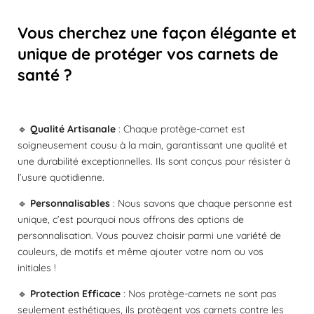
o
t
t
t
t
t
l
y
e
o
o
o
o
o
u
Vous cherchez une façon élégante et
r
a
i
i
i
i
i
unique de protéger vos carnets de
l
t
'
santé ?
l
l
l
l
l
é
i
v
o
e
e
e
e
e
a
n
l
s
s
s
s
:
u
🔹
Qualité Artisanale
: Chaque protège-carnet est
a
5
soigneusement cousu à la main, garantissant une qualité et
t
é
une durabilité exceptionnelles. Ils sont conçus pour résister à
i
t
o
l’usure quotidienne.
o
n
🔹
Personnalisables
: Nous savons que chaque personne est
i
unique, c’est pourquoi nous offrons des options de
l
personnalisation. Vous pouvez choisir parmi une variété de
e
couleurs, de motifs et même ajouter votre nom ou vos
s
initiales !
🔹
Protection Efficace
: Nos protège-carnets ne sont pas
seulement esthétiques, ils protègent vos carnets contre les