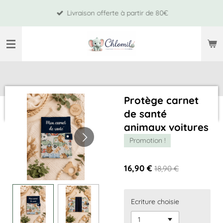
Passer
Livraison offerte à partir de 80€
au
contenu
principal
Protège carnet
de santé
animaux voitures
Promotion !
16,90 €
18,90 €
Ecriture choisie