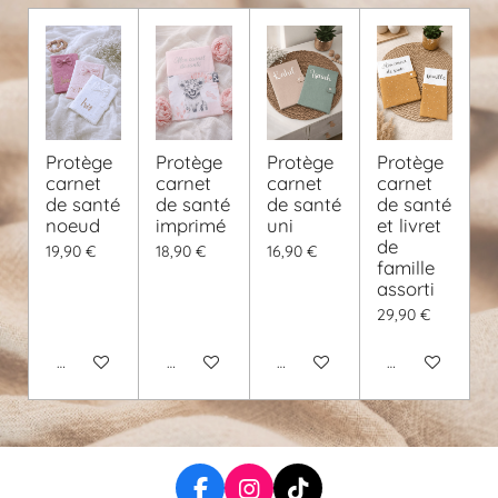
Protège
Protège
Protège
Protège
carnet
carnet
carnet
carnet
de santé
de santé
de santé
de santé
noeud
imprimé
uni
et livret
de
19,90 €
18,90 €
16,90 €
famille
assorti
29,90 €
Voir les détails
Voir les détails
Voir les détails
Voir les détails
F
I
T